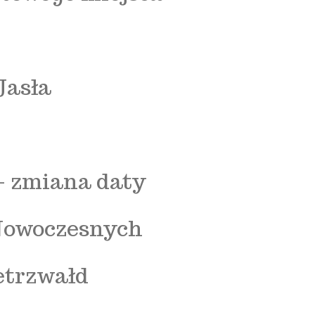
Jasła
- zmiana daty
 Nowoczesnych
etrzwałd