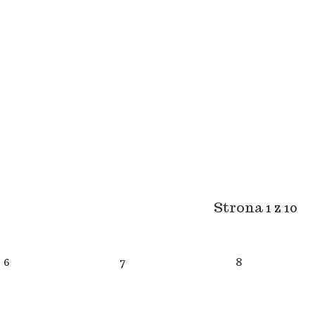
Strona 1 z 10
6
7
8