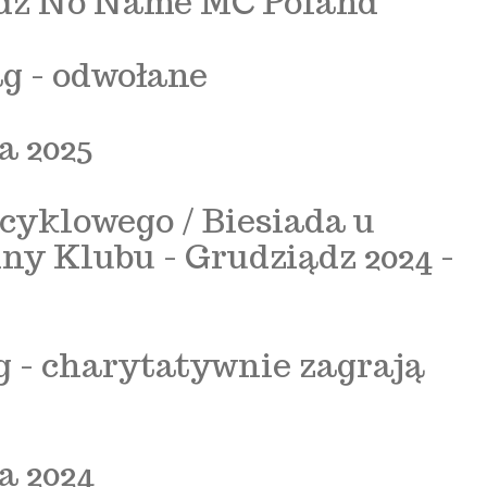
iądz No Name MC Poland
ag - odwołane
 2025
cyklowego / Biesiada u
ny Klubu - Grudziądz 2024 -
g - charytatywnie zagrają
 2024