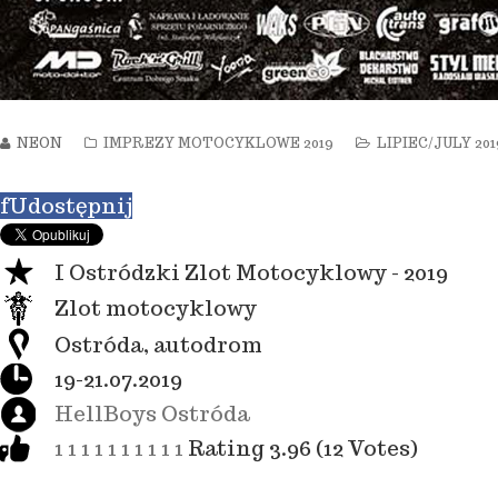
NEON
IMPREZY MOTOCYKLOWE 2019
LIPIEC/JULY 201
f
Udostępnij
I Ostródzki Zlot Motocyklowy - 2019
Zlot motocyklowy
Ostróda, autodrom
19-21.07.2019
HellBoys Ostróda
1
1
1
1
1
1
1
1
1
1
Rating 3.96 (12 Votes)