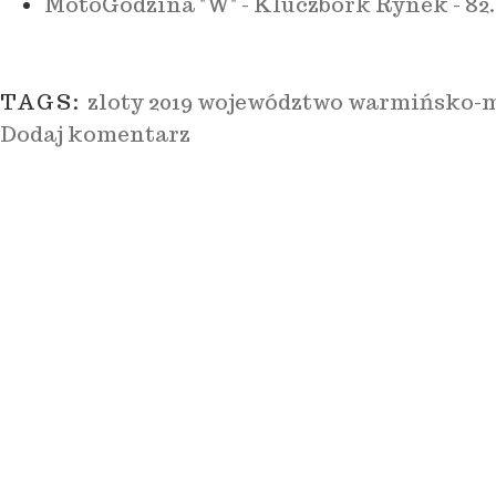
MotoGodzina "W" - Kluczbork Rynek - 82.
TAGS:
zloty 2019 województwo warmińsko-
Dodaj komentarz