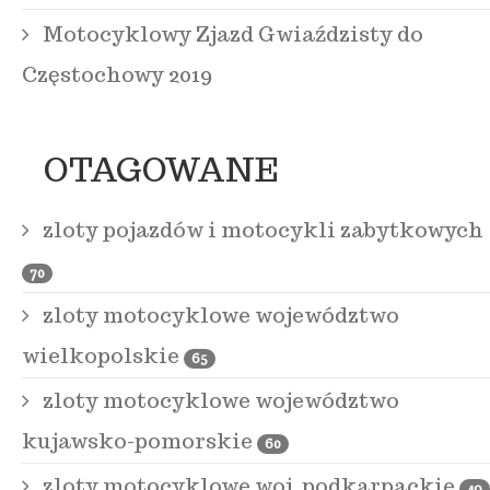
Motocyklowy Zjazd Gwiaździsty do
Częstochowy 2019
OTAGOWANE
zloty pojazdów i motocykli zabytkowych
70
zloty motocyklowe województwo
wielkopolskie
65
zloty motocyklowe województwo
kujawsko-pomorskie
60
zloty motocyklowe woj. podkarpackie
49