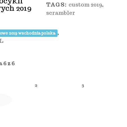
ocykli
TAGS:
custom 2019
,
ych 2019
scrambler
,
owe 2019 wschodnia polska
RL
 6 z 6
2
3