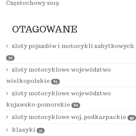
Częstochowy 2019
OTAGOWANE
zloty pojazdów i motocykli zabytkowych
70
zloty motocyklowe województwo
wielkopolskie
65
zloty motocyklowe województwo
kujawsko-pomorskie
60
zloty motocyklowe woj. podkarpackie
49
klasyki
51