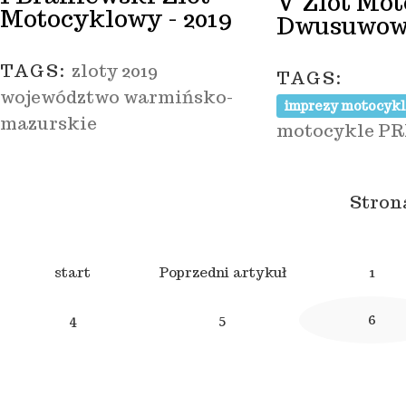
V Zlot Mot
Motocyklowy - 2019
Dwusuwow
TAGS:
zloty 2019
TAGS:
województwo warmińsko-
imprezy motocykl
mazurskie
motocykle P
Strona
start
Poprzedni artykuł
1
4
5
6