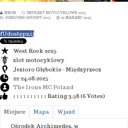
NEON
IMPREZY MOTOCYKLOWE 2025
SIERPIEŃ/AUGUST 2025
21 MARZEC 2025
f
Udostępnij
West Rock 2025
zlot motocyklowy
Jezioro Głębokie - Międzyrzecz
22-24.08.2025
The Irons MC Poland
1
1
1
1
1
1
1
1
1
1
Rating 3.58 (6 Votes)
Miejsce
Mapa
Wjazd
Ośrodek Archimedes, w