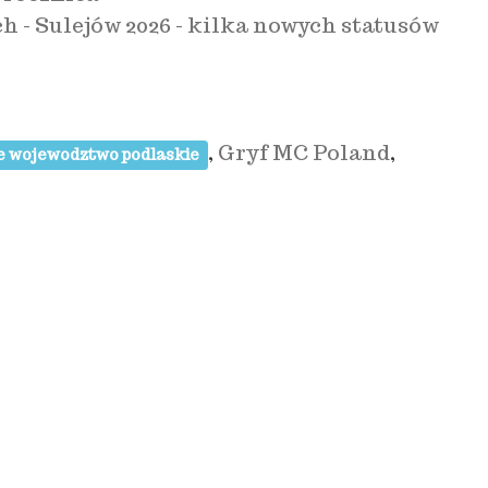
- Sulejów 2026 - kilka nowych statusów
,
Gryf MC Poland
,
e wojewodztwo podlaskie