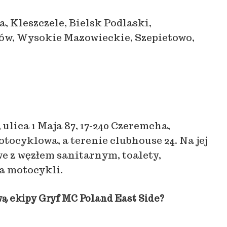
a, Kleszczele, Bielsk Podlaski,
ów, Wysokie Mazowieckie, Szepietowo,
 ulica 1 Maja 87, 17-240 Czeremcha,
tocyklowa, a terenie clubhouse 24. Na jej
we z węzłem sanitarnym, toalety,
la motocykli.
ą ekipy Gryf MC Poland East Side?