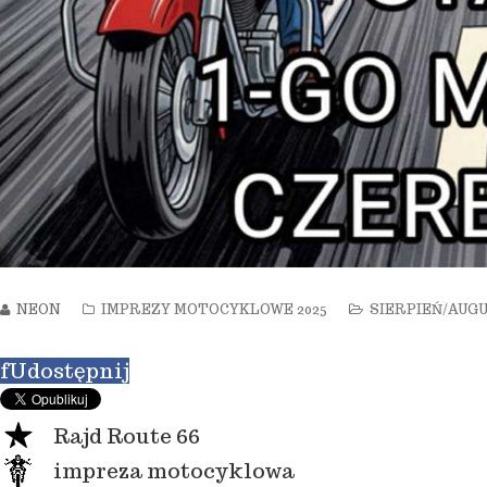
NEON
IMPREZY MOTOCYKLOWE 2025
SIERPIEŃ/AUGU
f
Udostępnij
Rajd Route 66
impreza motocyklowa