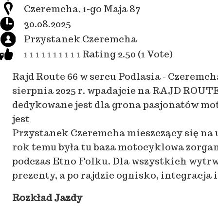
Czeremcha, 1-go Maja 87
30.08.2025
Przystanek Czeremcha
1
1
1
1
1
1
1
1
1
1
Rating 2.50 (1 Vote)
Rajd Route 66 w sercu Podlasia - Czeremch
sierpnia 2025 r. wpadajcie na RAJD ROUTE
dedykowane jest dla grona pasjonatów mot
jest
Przystanek Czeremcha mieszczący się na u
rok temu była tu baza motocyklowa zorga
podczas Etno Folku. Dla wszystkich wytrw
prezenty, a po rajdzie ognisko, integracja i 
Rozkład Jazdy