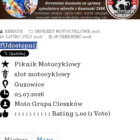
HENRYK
IMPREZY MOTOCYKLOWE 2026
LIPIEC/JULY 2026
18 CZERWIEC 2026
f
Udostępnij
Piknik Motocyklowy
zlot motocyklowy
Guzowice
05.07.2026
Moto Grupa Cieszków
1
1
1
1
1
1
1
1
1
1
Rating 5.00 (1 Vote)
Miejsce
Mapa