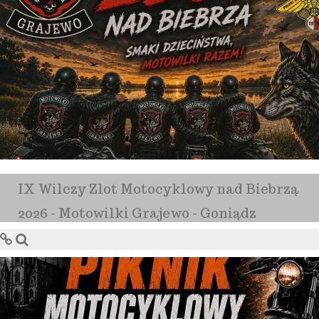
IX Wilczy Zlot Motocyklowy nad Biebrzą
2026 - Motowilki Grajewo - Goniądz