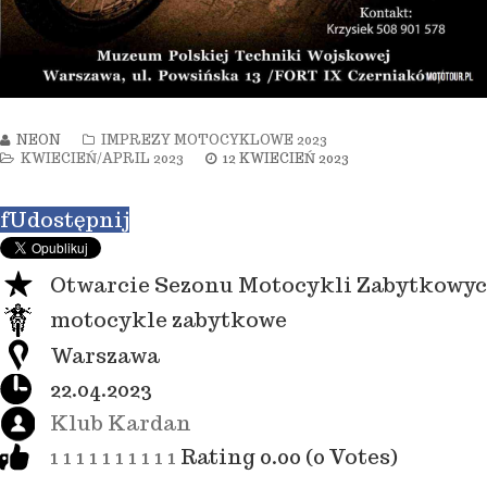
NEON
IMPREZY MOTOCYKLOWE 2023
KWIECIEŃ/APRIL 2023
12 KWIECIEŃ 2023
f
Udostępnij
Otwarcie Sezonu Motocykli Zabytkowy
motocykle zabytkowe
Warszawa
22.04.2023
Klub Kardan
1
1
1
1
1
1
1
1
1
1
Rating 0.00 (0 Votes)