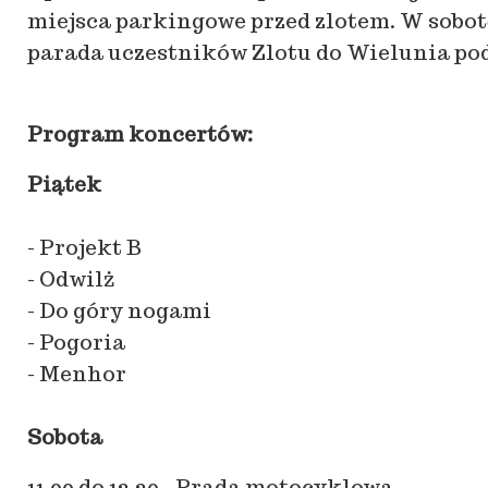
miejsca parkingowe przed zlotem. W sobotę
parada uczestników Zlotu do Wielunia pod 
Program koncertów:
Piątek
- Projekt B
- Odwilż
- Do góry nogami
- Pogoria
- Menhor
Sobota
11.00 do 13.30 - Prada motocyklowa