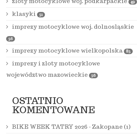
zloty motocyklowe woj. podkarpackie
49
klasyki
51
imprezy motocyklowe woj. dolnosląskie
56
imprezy motocyklowe wielkopolska
85
imprezy i zloty motocyklowe
województwo mazowieckie
56
OSTATNIO
KOMENTOWANE
BIKE WEEK TATRY 2026 - Zakopane (1)