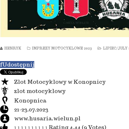
HENRYK
IMPREZY MOTOCYKLOWE 2023
LIPIEC/JULY 
f
Udostępnij
Zlot Motocyklowy w Konopnicy
zlot motocyklowy
Konopnica
21-23.07.2023
www.husaria.wielun.pl
1
1
1
1
1
1
1
1
1
1
Rating 4.44 (9 Votes)