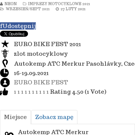
NEON
IMPREZY MOTOCYKLOWE 2021
WRZESIEŃ/SEPT 2021
27 LUTY 2021
f
Udostępnij
EURO BIKE FEST 2021
zlot motocyklowy
Autokemp ATC Merkur Pasohlávky, Cz
16-19.09.2021
EURO BIKE FEST
1
1
1
1
1
1
1
1
1
1
Rating 4.50 (1 Vote)
Miejsce
Zobacz mapę
Autokemp ATC Merkur